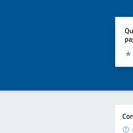
Qu
pa
Valut
Valu
Con