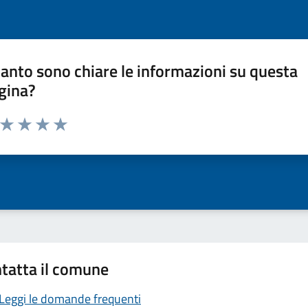
anto sono chiare le informazioni su questa
gina?
a da 1 a 5 stelle la pagina
ta 1 stelle su 5
Valuta 2 stelle su 5
Valuta 3 stelle su 5
Valuta 4 stelle su 5
Valuta 5 stelle su 5
tatta il comune
Leggi le domande frequenti