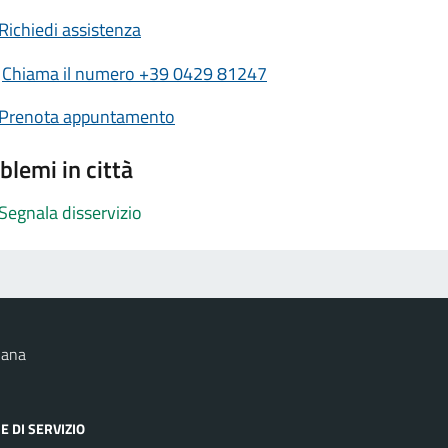
Richiedi assistenza
Chiama il numero +39 0429 81247
Prenota appuntamento
blemi in città
Segnala disservizio
nana
E DI SERVIZIO