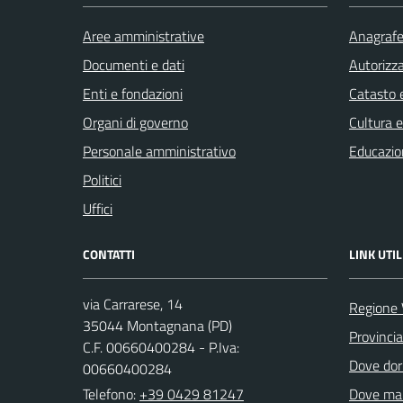
Aree amministrative
Anagrafe 
Documenti e dati
Autorizza
Enti e fondazioni
Catasto e
Organi di governo
Cultura 
Personale amministrativo
Educazio
Politici
Uffici
CONTATTI
LINK UTIL
via Carrarese, 14
Regione 
35044 Montagnana (PD)
Provinci
C.F. 00660400284 - P.Iva:
Dove dor
00660400284
Telefono:
+39 0429 81247
Dove ma