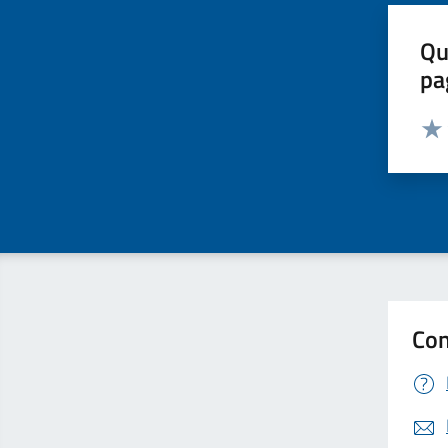
Qu
pa
Valut
Valu
Con