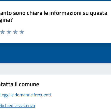
anto sono chiare le informazioni su questa
gina?
a da 1 a 5 stelle la pagina
ta 1 stelle su 5
Valuta 2 stelle su 5
Valuta 3 stelle su 5
Valuta 4 stelle su 5
Valuta 5 stelle su 5
tatta il comune
Leggi le domande frequenti
Richiedi assistenza