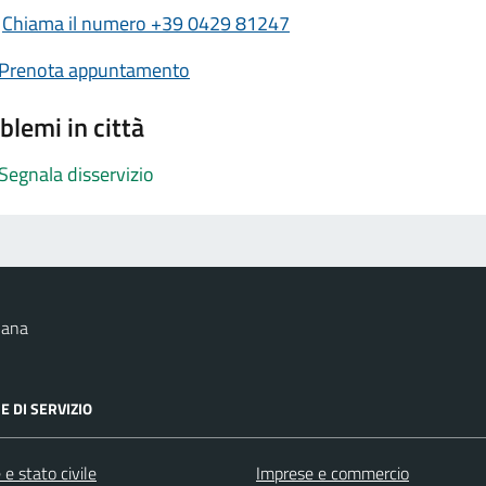
Chiama il numero +39 0429 81247
Prenota appuntamento
blemi in città
Segnala disservizio
nana
E DI SERVIZIO
e stato civile
Imprese e commercio