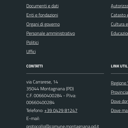
Documenti e dati
Autorizza
Enti e fondazioni
Catasto e
Organi di governo
Cultura 
Personale amministrativo
Educazio
Politici
Uffici
CONTATTI
LINK UTIL
via Carrarese, 14
Regione 
35044 Montagnana (PD)
Provinci
C.F. 00660400284 - P.Iva:
Dove dor
00660400284
Telefono:
+39 0429 81247
Dove ma
E-mail: