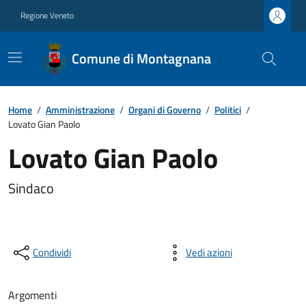
Regione Veneto
Comune di Montagnana
Home
/
Amministrazione
/
Organi di Governo
/
Politici
/
Lovato Gian Paolo
Lovato Gian Paolo
Sindaco
Condividi
Vedi azioni
Argomenti