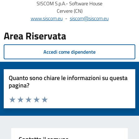
SISCOM S.p.A.- Software House
Cervere (CN)
www.siscom.eu
-
siscom@siscom.eu
Area Riservata
Accedi come dipendente
Quanto sono chiare le informazioni su questa
pagina?
Valuta da 1 a 5 stelle la pagina
Valuta 1 stelle su 5
Valuta 2 stelle su 5
Valuta 3 stelle su 5
Valuta 4 stelle su 5
Valuta 5 stelle su 5