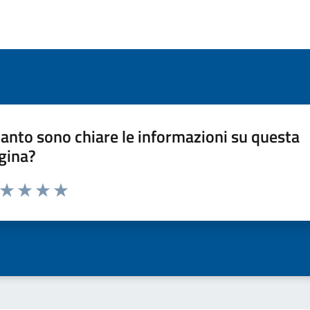
anto sono chiare le informazioni su questa
gina?
a da 1 a 5 stelle la pagina
ta 1 stelle su 5
Valuta 2 stelle su 5
Valuta 3 stelle su 5
Valuta 4 stelle su 5
Valuta 5 stelle su 5