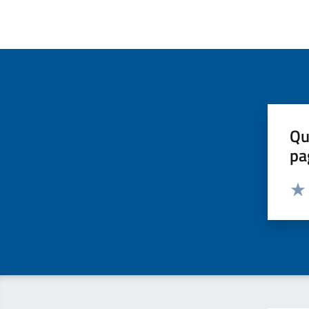
Qu
pa
Valut
Valu