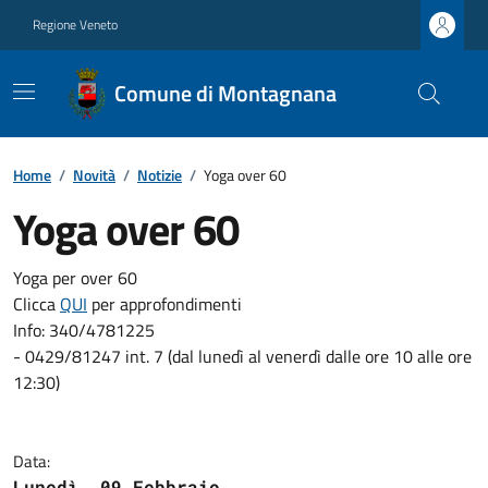
Regione Veneto
Comune di Montagnana
Home
/
Novità
/
Notizie
/
Yoga over 60
Yoga over 60
Yoga per over 60
Clicca
QUI
per approfondimenti
Info: 340/4781225
- 0429/81247 int. 7 (dal lunedì al venerdì dalle ore 10 alle ore
12:30)
Data:
Lunedì, 09 Febbraio