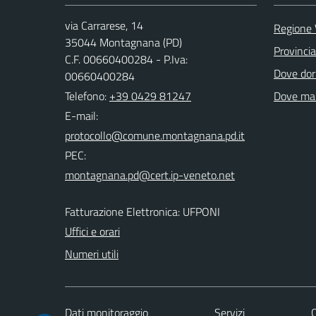
via Carrarese, 14
Regione 
35044 Montagnana (PD)
Provinci
C.F. 00660400284 - P.Iva:
Dove dor
00660400284
Telefono:
+39 0429 81247
Dove ma
E-mail:
PEC:
Fatturazione Elettronica: UFPONI
Uffici e orari
Numeri utili
Dati monitoraggio
Servizi
C