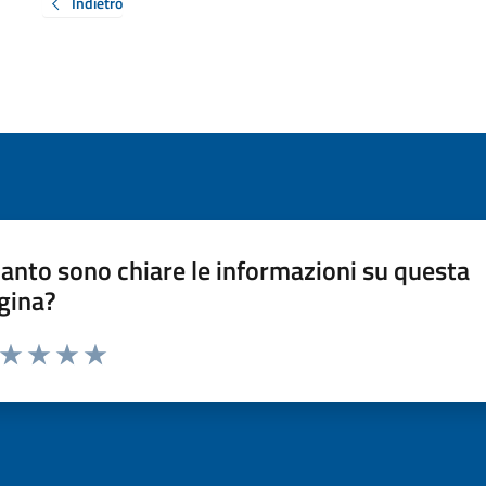
Indietro
anto sono chiare le informazioni su questa
gina?
a da 1 a 5 stelle la pagina
ta 1 stelle su 5
Valuta 2 stelle su 5
Valuta 3 stelle su 5
Valuta 4 stelle su 5
Valuta 5 stelle su 5