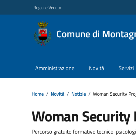
Regione Veneto
Comune di Montag
Amministrazione
Novità
Servizi
Home
/
Novità
/
Notizie
/
Woman Security Pro
Woman Security P
Percorso gratuito formativo tecnico-psicologico