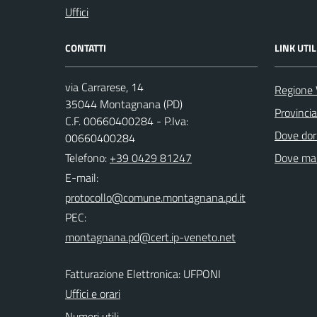
Uffici
CONTATTI
LINK UTIL
via Carrarese, 14
Regione 
35044 Montagnana (PD)
Provinci
C.F. 00660400284 - P.Iva:
Dove dor
00660400284
Telefono:
+39 0429 81247
Dove ma
E-mail:
PEC:
Fatturazione Elettronica: UFPONI
Uffici e orari
Numeri utili