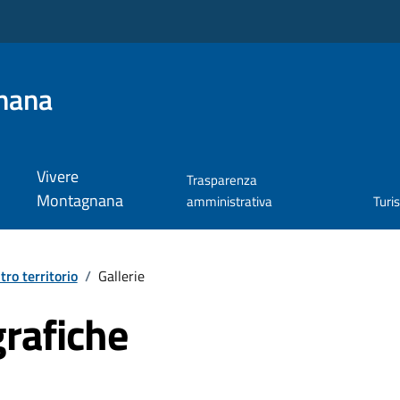
nana
Vivere
Trasparenza
Montagnana
amministrativa
Turi
stro territorio
/
Gallerie
grafiche