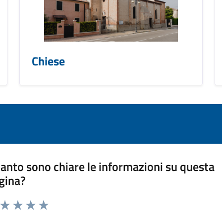
Chiese
anto sono chiare le informazioni su questa
gina?
a da 1 a 5 stelle la pagina
ta 1 stelle su 5
Valuta 2 stelle su 5
Valuta 3 stelle su 5
Valuta 4 stelle su 5
Valuta 5 stelle su 5