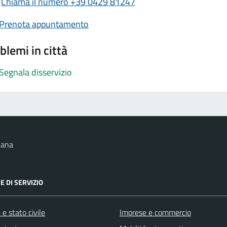
Chiama il numero +39 0429 81247
Prenota appuntamento
blemi in città
Segnala disservizio
nana
E DI SERVIZIO
e stato civile
Imprese e commercio