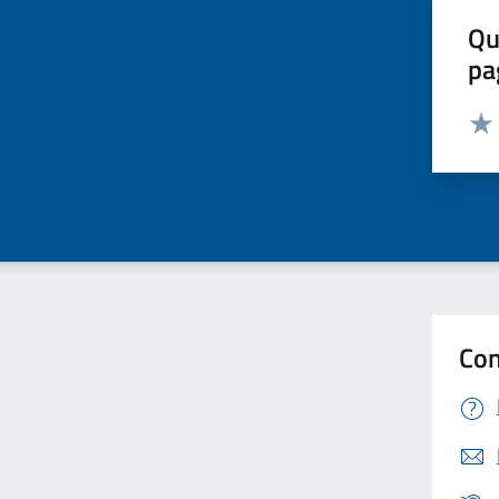
Qu
pa
Valut
Valu
Con