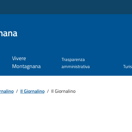
nana
Vivere
Trasparenza
Montagnana
amministrativa
Turi
ornalino
/
Il Giornalino
/
Il Giornalino