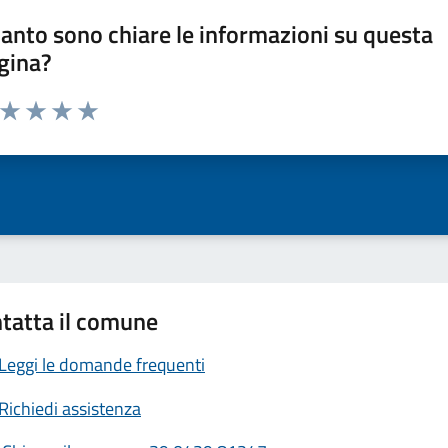
anto sono chiare le informazioni su questa
gina?
a da 1 a 5 stelle la pagina
ta 1 stelle su 5
Valuta 2 stelle su 5
Valuta 3 stelle su 5
Valuta 4 stelle su 5
Valuta 5 stelle su 5
tatta il comune
Leggi le domande frequenti
Richiedi assistenza