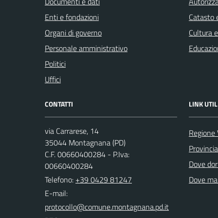
Documenti e dati
Autorizza
Enti e fondazioni
Catasto e
Organi di governo
Cultura 
Personale amministrativo
Educazio
Politici
Uffici
CONTATTI
LINK UTIL
via Carrarese, 14
Regione 
35044 Montagnana (PD)
Provinci
C.F. 00660400284 - P.Iva:
Dove dor
00660400284
Telefono:
+39 0429 81247
Dove ma
E-mail: