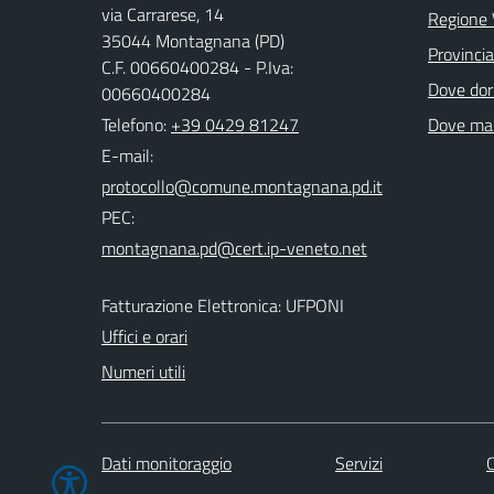
via Carrarese, 14
Regione 
35044 Montagnana (PD)
Provinci
C.F. 00660400284 - P.Iva:
Dove dor
00660400284
Telefono:
+39 0429 81247
Dove ma
E-mail:
PEC:
Fatturazione Elettronica: UFPONI
Uffici e orari
Numeri utili
Dati monitoraggio
Servizi
C