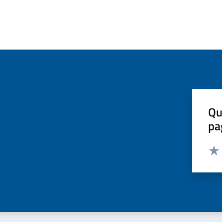
Qu
pa
Valut
Valu