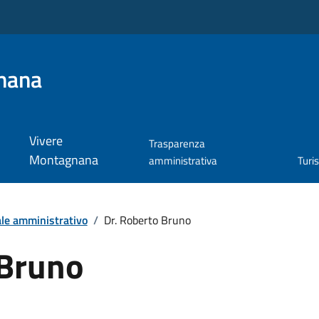
nana
Vivere
Trasparenza
Montagnana
amministrativa
Turi
le amministrativo
/
Dr. Roberto Bruno
 Bruno