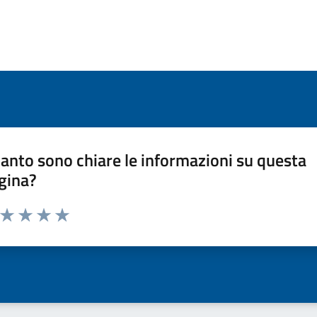
anto sono chiare le informazioni su questa
gina?
a da 1 a 5 stelle la pagina
ta 1 stelle su 5
Valuta 2 stelle su 5
Valuta 3 stelle su 5
Valuta 4 stelle su 5
Valuta 5 stelle su 5